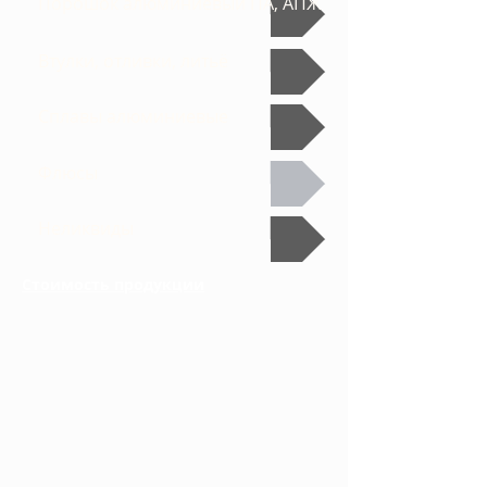
Порошок алюминиевый ПА, АПЖ
Втулки, отливки, литьё
Сплавы алюминиевые
Флюсы
Неликвиды
Стоимость продукции