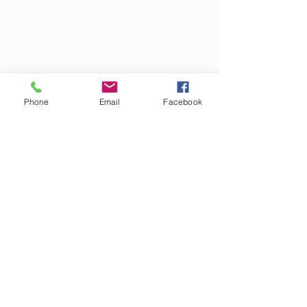
Phone
Email
Facebook
Продукция
Главная
- Порошок алюминиевый АПВ
Прайсы
- Порошок алюминиевый ПА
Закупки
- Втулки, литьё, отливки
Контакты
- Сплавы алюминия
- Неликвиды
- Флюсы
Hits 76