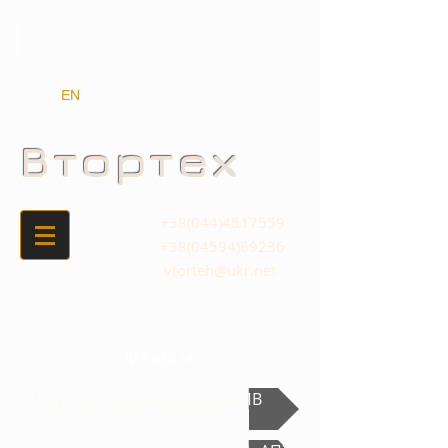
|
EN
Втортех
+38(044)4517559
+38(04594)69236
vtorteh@ukr.net
Флюсы
Порошок алюминиевый АПВ